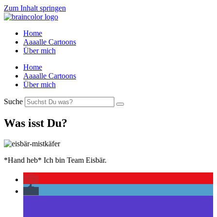
Zum Inhalt springen
Home
Aaaalle Cartoons
Über mich
Home
Aaaalle Cartoons
Über mich
Suche
Was isst Du?
*Hand heb* Ich bin Team Eisbär.