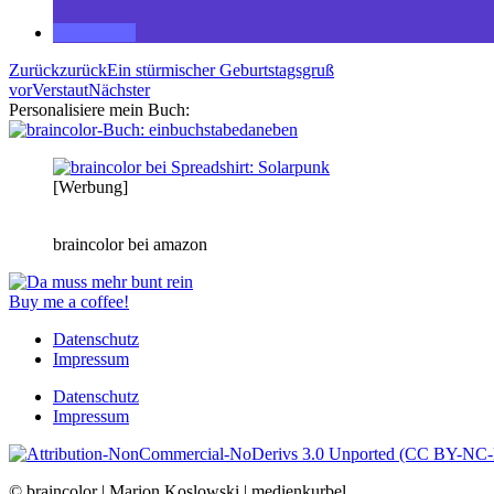
Zurück
zurück
Ein stürmischer Geburtstagsgruß
vor
Verstaut
Nächster
Personalisiere mein Buch:
[Werbung]
braincolor bei amazon
Buy me a coffee!
Datenschutz
Impressum
Datenschutz
Impressum
© braincolor | Marion Koslowski | medienkurbel