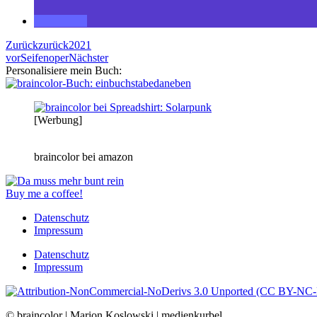
Zurück
zurück
2021
vor
Seifenoper
Nächster
Personalisiere mein Buch:
[Werbung]
braincolor bei amazon
Buy me a coffee!
Datenschutz
Impressum
Datenschutz
Impressum
© braincolor | Marion Koslowski | medienkurbel