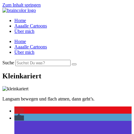
Zum Inhalt springen
Home
Aaaalle Cartoons
Über mich
Home
Aaaalle Cartoons
Über mich
Suche
Kleinkariert
Langsam bewegen und flach atmen, dann geht’s.