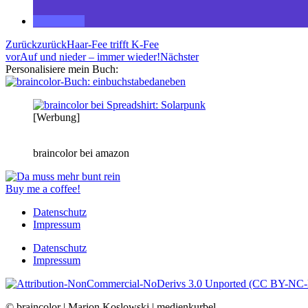
Zurück
zurück
Haar-Fee trifft K-Fee
vor
Auf und nieder – immer wieder!
Nächster
Personalisiere mein Buch:
[Werbung]
braincolor bei amazon
Buy me a coffee!
Datenschutz
Impressum
Datenschutz
Impressum
© braincolor | Marion Koslowski | medienkurbel