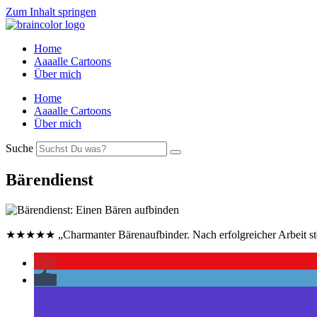
Zum Inhalt springen
Home
Aaaalle Cartoons
Über mich
Home
Aaaalle Cartoons
Über mich
Suche
Bärendienst
★★★★★ „Charmanter Bärenaufbinder. Nach erfolgreicher Arbeit step